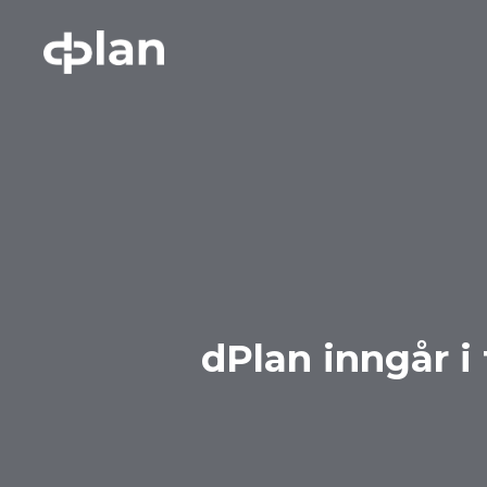
Gå
til
hovedinnhold
dPlan inngår i