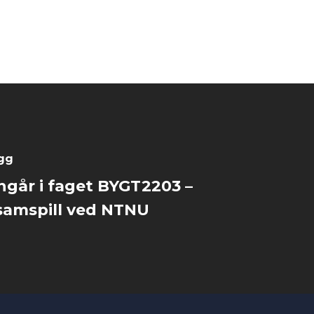
egg
ngår i faget BYGT2203 –
 samspill ved NTNU