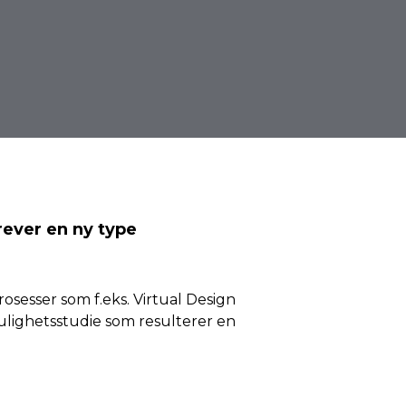
rever
en
ny
type
osesser som f.eks. Virtual Design
lighetsstudie som resulterer en