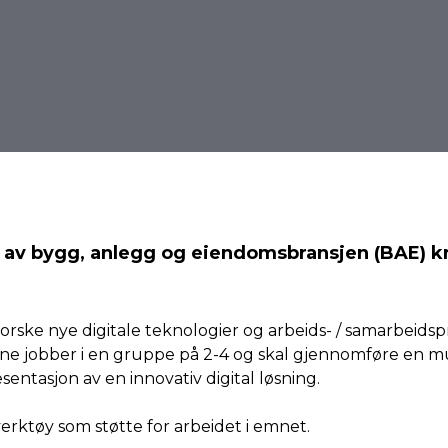
av
bygg,
anlegg
og
eiendomsbransjen
(BAE)
k
rske nye digitale teknologier og arbeids- / samarbeidspr
ne jobber i en gruppe på 2-4 og skal gjennomføre en mu
entasjon av en innovativ digital løsning.
rktøy som støtte for arbeidet i emnet.