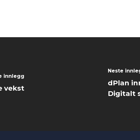
Neste innl
e innlegg
dPlan in
e vekst
Digitalt