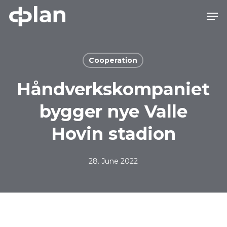
Skip
Men
to
main
Close
content
Menu
Cooperation
Håndverkskompaniet
bygger nye Valle
Hovin stadion
28. June 2022