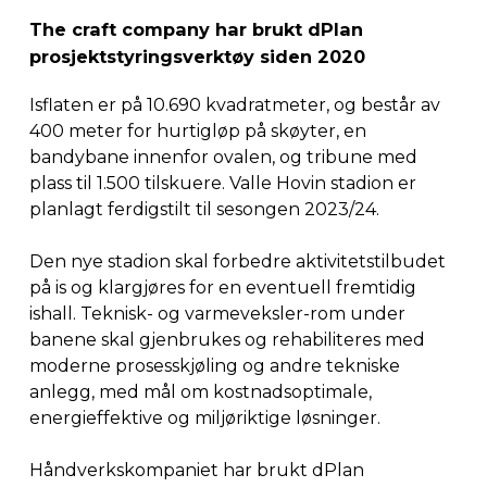
The craft company
har
brukt
dPlan
prosjektstyringsverktøy
siden
2020
Isflaten er på 10.690 kvadratmeter, og består av
400 meter for hurtigløp på skøyter, en
bandybane innenfor ovalen, og tribune med
plass til 1.500 tilskuere. Valle Hovin stadion er
planlagt ferdigstilt til sesongen 2023/24.
Den nye stadion skal forbedre aktivitetstilbudet
på is og klargjøres for en eventuell fremtidig
ishall. Teknisk- og varmeveksler-rom under
banene skal gjenbrukes og rehabiliteres med
moderne prosesskjøling og andre tekniske
anlegg, med mål om kostnadsoptimale,
energieffektive og miljøriktige løsninger.
Håndverkskompaniet har brukt dPlan